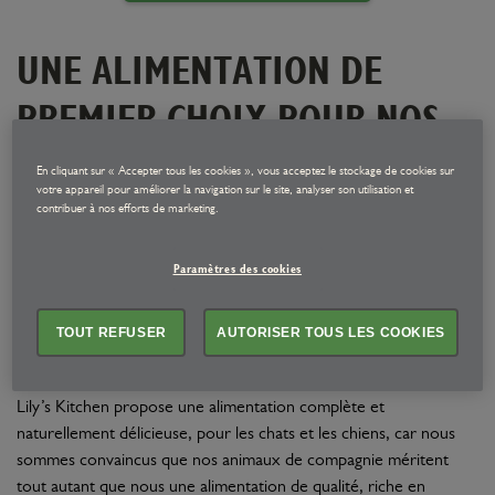
UNE ALIMENTATION DE
PREMIER CHOIX POUR NOS
ANIMAUX.
En cliquant sur « Accepter tous les cookies », vous acceptez le stockage de cookies sur
votre appareil pour améliorer la navigation sur le site, analyser son utilisation et
contribuer à nos efforts de marketing.
Que signifie pour nous l’expression « de qualité » ou « de
premier choix » ? Ce concept englobe trois valeurs clés : des
Paramètres des cookies
aliments de qualité, nourrissants et élaborés à partir de viande de
premier choix ; des aliments appétissants et énergisants, qui
permettent aux animaux de vivre en pleine forme ; et des
TOUT REFUSER
AUTORISER TOUS LES COOKIES
aliments naturels, bons pour la planète.
Lily’s Kitchen propose une alimentation complète et
naturellement délicieuse, pour les chats et les chiens, car nous
sommes convaincus que nos animaux de compagnie méritent
tout autant que nous une alimentation de qualité, riche en