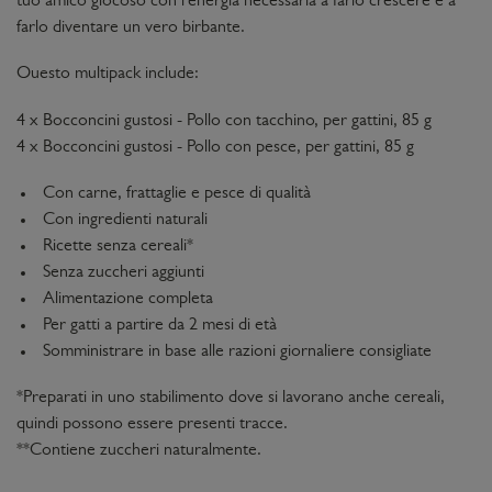
tuo amico giocoso con l'energia necessaria a farlo crescere e a
farlo diventare un vero birbante.
Questo multipack include:
4 x Bocconcini gustosi - Pollo con tacchino, per gattini, 85 g
4 x Bocconcini gustosi - Pollo con pesce, per gattini, 85 g
Con carne, frattaglie e pesce di qualità
Con ingredienti naturali
Ricette senza cereali*
Senza zuccheri aggiunti
Alimentazione completa
Per gatti a partire da 2 mesi di età
Somministrare in base alle razioni giornaliere consigliate
*Preparati in uno stabilimento dove si lavorano anche cereali,
quindi possono essere presenti tracce.
**Contiene zuccheri naturalmente.