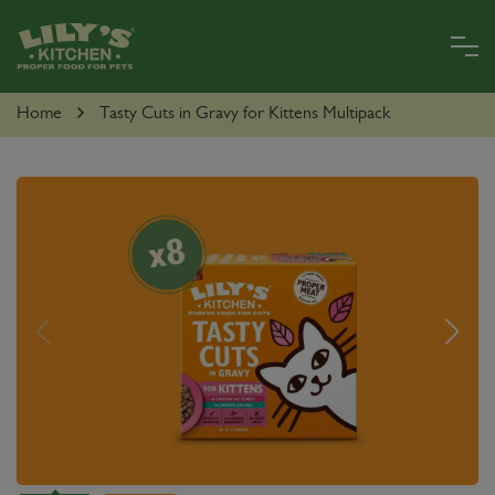
Skip
to
main
content
PARA
Home
Tasty Cuts in Gravy for Kittens Multipack
CÃO
PARA
GATO
O
MUNDO
LILY
REGISTO