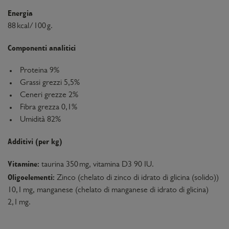
Energia
88 kcal/100 g.
Componenti analitici
Proteina 9%
Grassi grezzi 5,5%
Ceneri grezze 2%
Fibra grezza 0,1%
Umidità 82%
Additivi (per kg)
Vitamine:
taurina 350 mg, vitamina D3 90 IU.
Oligoelementi:
Zinco (chelato di zinco di idrato di glicina (solido))
10,1 mg, manganese (chelato di manganese di idrato di glicina)
2,1 mg.