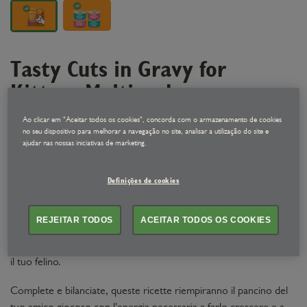
Tasty Cuts in Gravy for
Kittens Multipack
8x85g
Ao clicar em "Aceitar todos os cookies", concorda com o armazenamento de cookies
no seu dispositivo para melhorar a navegação no site, analisar a utilização do site e
ajudar nas nossas iniciativas de marketing.
Fai partire alla grande il tuo gattino con la nostra selezione di
Bocconcini. Grazie a ricette rinnovate, un'esperienza gustosa
Definições de cookies
attende il tuo amico peloso.
Stiamo parlando di teneri bocconcini serviti in un irresistibile
REJEITAR TODOS
ACEITAR TODOS OS COOKIES
sughetto, preparato con ingredienti naturali, inclusi carne,
frattaglie e/o pesce di qualità. Si tratta di una cenetta perfetta per
il tuo felino.
Complete e bilanciate, queste ricette riempiranno il pancino del