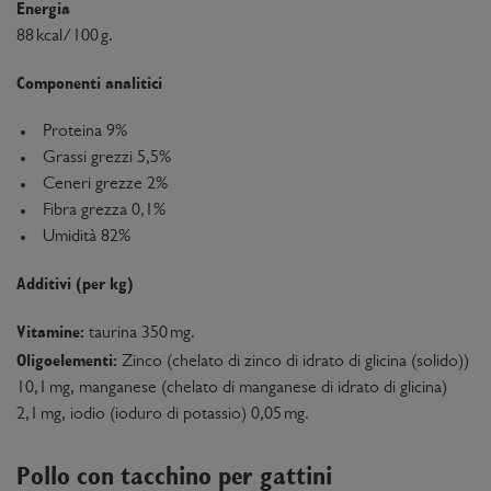
Energia
88 kcal/100 g.
Componenti analitici
Proteina 9%
Grassi grezzi 5,5%
Ceneri grezze 2%
Fibra grezza 0,1%
Umidità 82%
Additivi (per kg)
Vitamine:
taurina 350 mg.
Oligoelementi:
Zinco (chelato di zinco di idrato di glicina (solido))
10,1 mg, manganese (chelato di manganese di idrato di glicina)
2,1 mg, iodio (ioduro di potassio) 0,05 mg.
Pollo con tacchino per gattini