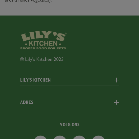
tirés d’huiles végétales).
© Lily’s Kitchen 2023
LILY’S KITCHEN
CONTACT OPNEMEN
ADRES
COOKIEBELEID
PRIVACYBELEID
1st Floor Kings Court
SITE-OVERZICHT
2-16 Goodge Street
VOLG ONS
W1T 2QA
WETTELIJKE
BEPALINGEN
LilysFacebook
LilysInstagram
LilysLinkedin
LilysTikTok