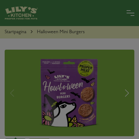
Skip
to
main
content
VOOR
Startpagina
Halloween Mini Burgers
HONDEN
VOOR
KATTEN
LILYLAND