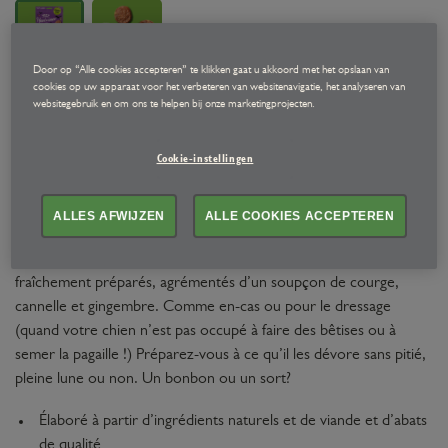
Door op “Alle cookies accepteren” te klikken gaat u akkoord met het opslaan van
Halloween Mini Burgers
cookies op uw apparaat voor het verbeteren van websitenavigatie, het analyseren van
websitegebruik en om ons te helpen bij onze marketingprojecten.
Friandises pour chiens Mini burgers au bœuf, 70g | Lily’s Kitchen
Cookie-instellingen
Invoquant toutes les petites bêtes, nous avons rassemblé de
diaboliques friandises pour vous. Élaborés à partir de viande et
ALLES AFWIJZEN
ALLE COOKIES ACCEPTEREN
abats de qualité et avec de délicieux ingrédients naturels, ces mini
galettes au goût obsédant sont riches en dinde et en poulet
fraîchement préparés, agrémentés d’un soupçon de courge,
cannelle et gingembre. Comme en-cas ou pour le dressage
(quand votre chien n’est pas occupé à faire des bêtises ou à
semer la pagaille !) Préparez-vous à ce qu’il les dévore sans pitié,
pleine lune ou non. Un bonbon ou un sort?
Élaboré à partir d’ingrédients naturels et de viande et d’abats
de qualité