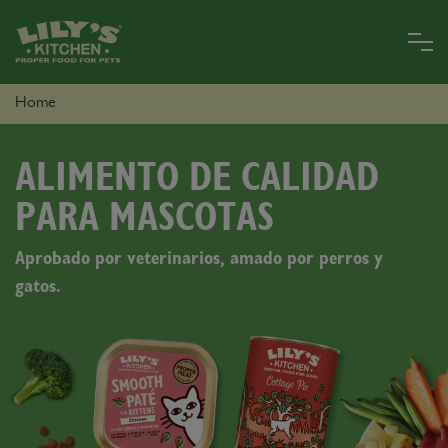
Skip
to
main
content
PARA
Home
PERROS
PARA
GATOS
ALIMENTO DE CALIDAD
LILYLAND
PARA MASCOTAS
Aprobado por veterinarios, amado por perros y
gatos.