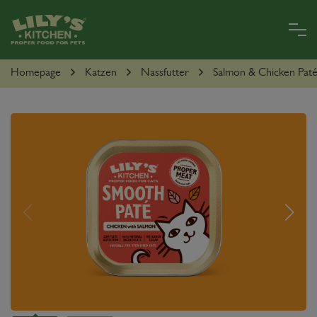
Skip
to
main
content
HUNDE
Homepage
Katzen
Nassfutter
Salmon & Chicken Pat
KATZEN
DE
FR
LILYLAND