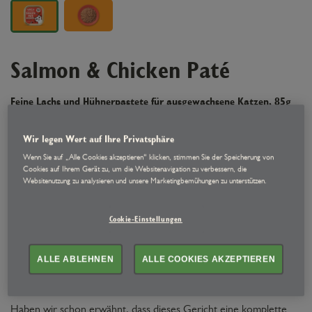
Salmon & Chicken Paté
Feine Lachs und Hühnerpastete für ausgewachsene Katzen, 85g
Mach dich bereit, zum Lieblingsfamilienmitglied deiner Katze zu
Wir legen Wert auf Ihre Privatsphäre
werden.
Wenn Sie auf „Alle Cookies akzeptieren“ klicken, stimmen Sie der Speicherung von
Cookies auf Ihrem Gerät zu, um die Websitenavigation zu verbessern, die
Dank einer verbesserten Rezeptur überzeugt diese Nassfutter-
Websitenutzung zu analysieren und unsere Marketingbemühungen zu unterstützen.
Pastete mit einer samitg-geschmeidigen Konsistenz und
hochwertigen, natürlichen Zutaten - darunter hochwertiges
Cookie-Einstellungen
Huhn mit Lachs. Das könnte der Schlüssel sein, um die volle
Aufmerksamkeit deines Stubentigers zu gewinnen (zumindest
ALLE ABLEHNEN
ALLE COOKIES AKZEPTIEREN
bevor er sich wieder in sein Königreich hoch oben auf deinem
Kleiderschrank zurückzieht. Ach, Katze müsste man sein).
Haben wir schon erwähnt, dass dieses Gericht eine komplette