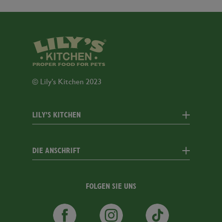
© Lily’s Kitchen 2023
LILY’S KITCHEN
AGB
DIE ANSCHRIFT
Cookie Richtlinien
Datenschutz
1st Floor Kings Court
Kontakt
2-16 Goodge Street
FOLGEN SIE UNS
W1T 2QA
Sitemap
LilysFacebook
LilysInstagram
LilysTikTok
London,
Erklärung zur
United Kingdom
Barrierefreiheit